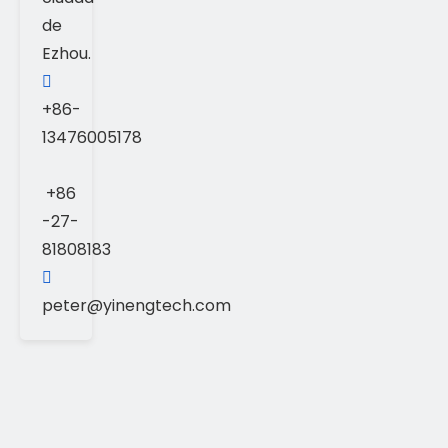
de
Ezhou.

+86-
13476005178
+86
-27-
81808183

peter@yinengtech.com