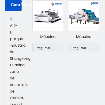
Contáctenos

A19-
1,
Máquina
Máquina
parque
automática
esparcidora
industrial
Preguntar
Preguntar
para extender
automática KP-
de
telas KP-LS
L
Shangkong
Huading,
zona
de
desarrollo
de
Gedian,
ciudad