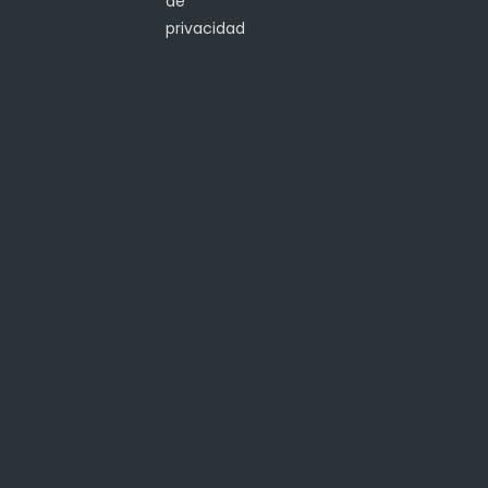
de
privacidad