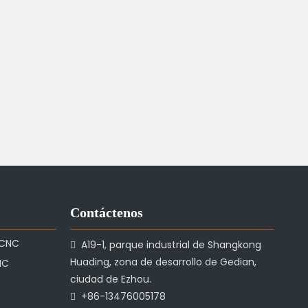
Contáctenos
 CNC
A19-1, parque industrial de Shangkong

Huading, zona de desarrollo de Gedian,
NC
ciudad de Ezhou.
+86-13476005178
