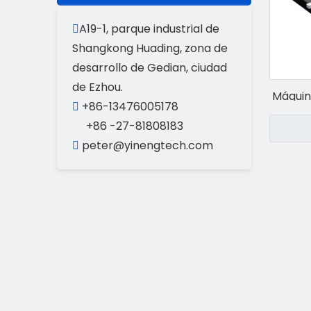
A19-1, parque industrial de

Shangkong Huading, zona de
desarrollo de Gedian, ciudad
de Ezhou.
Máquin
+86-13476005178

+86 -27-81808183
peter@yinengtech.com
