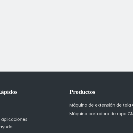
Rápidos
Productos
Máquina de extensión de tela
Máquina cortadora de ropa C
e aplicaciones
 ayuda